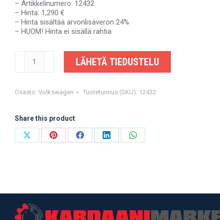
– Artikkelinumero: 12432
– Hinta: 1,290 €
– Hinta sisältää arvonlisäveron 24%
– HUOM! Hinta ei sisällä rahtia
VW
LÄHETÄ TIEDUSTELU
TIGUAN,
AUDI
Q3
-
Osasto:
Volkswagen
Tuotetunnus (SKU):
12432
5N0521101E,
5N0521101J,
Share this product
5N0521101C,
5N0521101M,
5N0521101
Share
Share
Share
Share
Share
-
on
on
on
on
on
Tarvike
määrä
X
Pinterest
Facebook
LinkedIn
WhatsApp