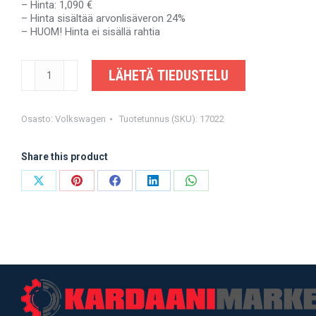
– Hinta: 1,090 €
– Hinta sisältää arvonlisäveron 24%
– HUOM! Hinta ei sisällä rahtia
MERCEDES-
LÄHETÄ TIEDUSTELU
BENZ
SPRINTER,
VW
CRAFTER
Osasto:
Volkswagen
Tuotetunnus (SKU):
17022
-
A9064105306,
Share this product
2E0521101AQ
-
Tarvike
Share
Share
Share
Share
Share
määrä
on
on
on
on
on
X
Pinterest
Facebook
LinkedIn
WhatsApp