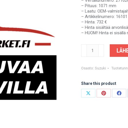
– Vertailunumero: 2710
– Pituus: 1071 mm
– Laatu: OEM-valmistajal
– Artikkelinumero: 16101
– Hinta: 732 €
– Hinta sisältää arvonli
– HUOM! Hinta ei sisällä 
SUZUKI
LÄHE
VITARA
-
2710267D01
-
Osasto:
Suzuki
Tuotetunn
OEM-
valmistajalta
Share this product
määrä
Share
Share
Shar
on
on
on
X
Pinterest
Fac