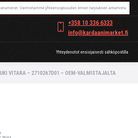
OT
Yhteydenotot ensisijaisesti sähköpostilla
+358 10 336 6333
info@kardaanimarket.fi
Yhteydenotot ensisijaisesti sähköpostilla
UKI VITARA – 2710267D01 – OEM-VALMISTAJALTA
A