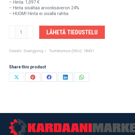
– Hinta: 1,097 €
– Hinta sisältää arvonlisäveron 24%
– HUOM! Hinta ei sisällä rahtia
SSANGYONG
LÄHETÄ TIEDUSTELU
REXTON
-
3310008621,
3310008622
Osasto:
Ssangyong
Tuotetunnus (SKU):
18431
-
OEM-
Share this product
valmistajalta
määrä
Share
Share
Share
Share
Share
on
on
on
on
on
X
Pinterest
Facebook
LinkedIn
WhatsApp