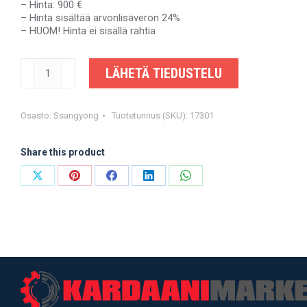
– Hinta: 900 €
– Hinta sisältää arvonlisäveron 24%
– HUOM! Hinta ei sisällä rahtia
SSANGYONG
LÄHETÄ TIEDUSTELU
MUSSO,
KORANDO
-
3310005620
Osasto:
Ssangyong
Tuotetunnus (SKU):
17301
-
OEM-
Share this product
valmistajalta
määrä
Share
Share
Share
Share
Share
on
on
on
on
on
X
Pinterest
Facebook
LinkedIn
WhatsApp