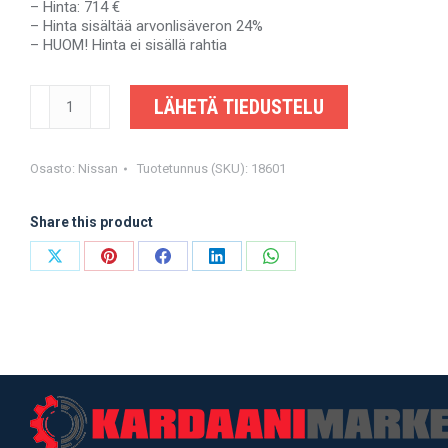
– Hinta: 714 €
– Hinta sisältää arvonlisäveron 24%
– HUOM! Hinta ei sisällä rahtia
NISSAN
LÄHETÄ TIEDUSTELU
SERENA
-
370007C002,
370009C002
Osasto:
Nissan
Tuotetunnus (SKU):
18601
-
OEM-
Share this product
valmistajalta
määrä
Share
Share
Share
Share
Share
on
on
on
on
on
X
Pinterest
Facebook
LinkedIn
WhatsApp