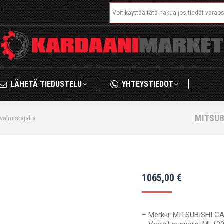
Search:
IKAUPPA
LÄHETÄ TIEDUSTELU
YHTEYSTIED
LÄHETÄ TIEDUSTELU
YHTEYSTIEDOT
MITSUB
almistajalta
1065,00
€
– Merkki: MITSUBISHI C