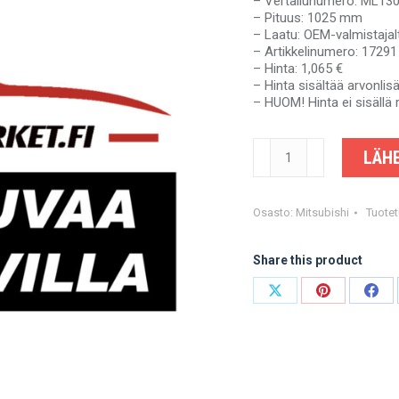
– Vertailunumero: ML13
– Pituus: 1025 mm
– Laatu: OEM-valmistajal
– Artikkelinumero: 17291
– Hinta: 1,065 €
– Hinta sisältää arvonli
– HUOM! Hinta ei sisällä 
MITSUBISHI
LÄHE
CANTER
-
ML130394
-
Osasto:
Mitsubishi
Tuote
OEM-
valmistajalta
Share this product
määrä
Share
Share
Shar
on
on
on
X
Pinterest
Fac