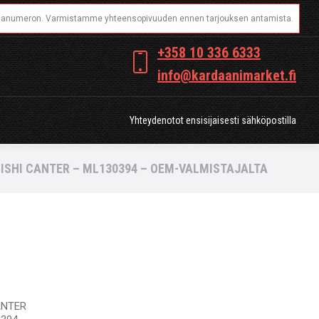
OT
Yhteydenotot ensisijaisesti sähköpostilla
+358 10 336 6333
info@kardaanimarket.fi
Yhteydenotot ensisijaisesti sähköpostilla
ISHI CANTER – ML130394 – OEM-VALMISTAJALTA
ANTER