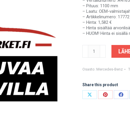
– Vertailunumero: A416
– Pituus: 1100 mm
– Laatu: OEM-valmistajal
– Artikkelinumero: 17772
– Hinta: 1,582 €
– Hinta sisältää arvonli
– HUOM! Hinta ei sisällä 
UNIMOG
LÄHE
-
A4165500416
-
OEM-
Osasto:
Mercedes-Benz
valmistajalta
määrä
Share this product
Share
Share
Shar
on
on
on
X
Pinterest
Fac