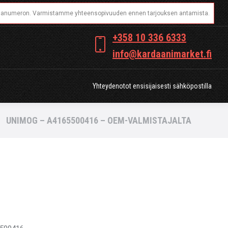
OT
Yhteydenotot ensisijaisesti sähköpostilla
+358 10 336 6333
info@kardaanimarket.fi
Yhteydenotot ensisijaisesti sähköpostilla
UNIMOG – A4165500416 – OEM-VALMISTAJALTA