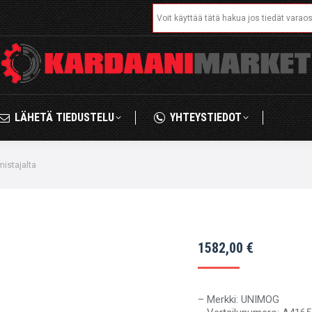
Search:
IKAUPPA
LÄHETÄ TIEDUSTELU
YHTEYSTIED
LÄHETÄ TIEDUSTELU
YHTEYSTIEDOT
stajalta
1582,00
€
– Merkki: UNIMOG