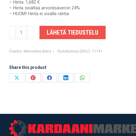
– Hinta: 1,682 €
– Hinta sisältää arvonlisäveron 24%
– HUOM! Hinta ei sisällä rahtia
MERCEDES-
LÄHETÄ TIEDUSTELU
BENZ
VITO,
VIANO
-
Osasto:
Mercedes-Benz
Tuotetunnus (SKU):
11741
A6394107606,
A6394104906
Share this product
-
OEM-
valmistajalta
Share
Share
Share
Share
Share
määrä
on
on
on
on
on
X
Pinterest
Facebook
LinkedIn
WhatsApp