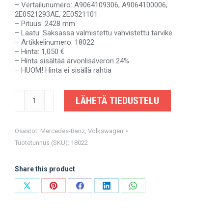
– Vertailunumero: A9064109306, A9064100006,
2E0521293AE, 2E0521101
– Pituus: 2428 mm
– Laatu: Saksassa valmistettu vahvistettu tarvike
– Artikkelinumero: 18022
– Hinta: 1,050 €
– Hinta sisältää arvonlisäveron 24%
– HUOM! Hinta ei sisällä rahtia
MERCEDES-
LÄHETÄ TIEDUSTELU
BENZ
SPRINTER,
VW
CRAFTER
Osastot:
Mercedes-Benz
,
Volkswagen
-
Tuotetunnus (SKU):
18022
A9064109306,
A9064100006,
2E0521293AE,
Share this product
2E0521101
-
Share
Share
Share
Share
Share
Saksassa
valmistettu
on
on
on
on
on
vahvistettu