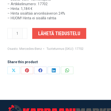
– Artikkelinumero: 17702
– Hinta: 1,184 €
– Hinta sisältää arvonlisäveron 24%
– HUOM! Hinta ei sisällä rahtia
MERCEDES-
LÄHETÄ TIEDUSTELU
BENZ
SPRINTER,
VW
CRAFTER
Osasto:
Mercedes-Benz
Tuotetunnus (SKU):
17702
-
A9064107306
Share this product
2EO521101BL
-
OEM-
Share
Share
Share
Share
Share
valmistajalta
on
on
on
on
on
määrä
X
Pinterest
Facebook
LinkedIn
WhatsApp