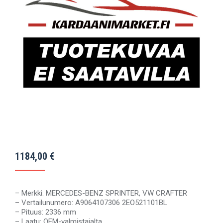
1184,00
€
– Merkki: MERCEDES-BENZ SPRINTER, VW CRAFTER
– Vertailunumero: A9064107306 2EO521101BL
– Pituus: 2336 mm
– Laatu: OEM-valmistajalta