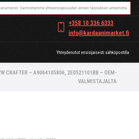
OT
Yhteydenotot ensisijaisesti sähköpostilla
+358 10 336 6333
info@kardaanimarket.fi
Yhteydenotot ensisijaisesti sähköpostilla
W CRAFTER – A9064105806, 2E0521101BB – OEM-
VALMISTAJALTA