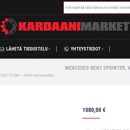
Search:
IKAUPPA
LÄHETÄ TIEDUSTELU
YHTEYSTIED
LÄHETÄ TIEDUSTELU
YHTEYSTIEDOT
MERCEDES-BENZ SPRINTER, V
521101BB – OEM-valmistajalta
1080,00
€