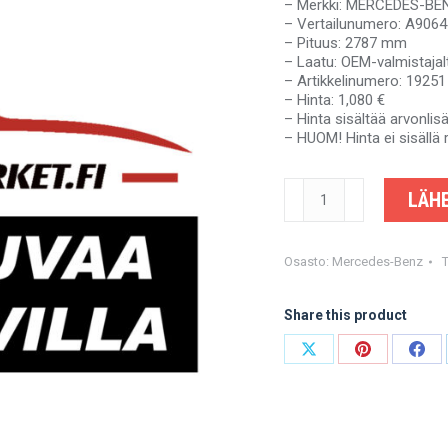
– Merkki: MERCEDES-B
– Vertailunumero: A906
– Pituus: 2787 mm
– Laatu: OEM-valmistajal
– Artikkelinumero: 19251
– Hinta: 1,080 €
– Hinta sisältää arvonli
– HUOM! Hinta ei sisällä 
MERCEDES-
LÄHE
BENZ
SPRINTER,
VW
CRAFTER
Osasto:
Mercedes-Benz
-
A9064105806,
Share this product
2E0521101BB
-
OEM-
Share
Share
Shar
valmistajalta
on
on
on
määrä
X
Pinterest
Fac