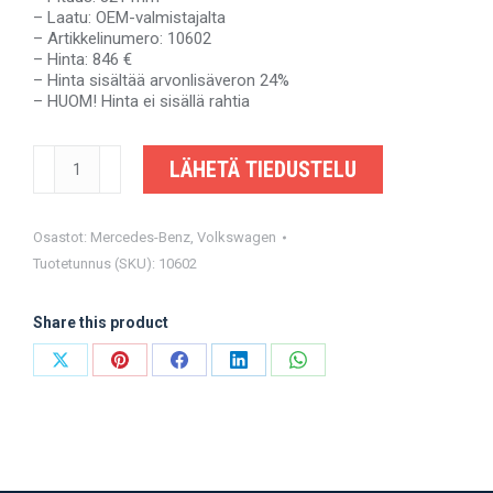
– Laatu: OEM-valmistajalta
– Artikkelinumero: 10602
– Hinta: 846 €
– Hinta sisältää arvonlisäveron 24%
– HUOM! Hinta ei sisällä rahtia
MERCEDES-
LÄHETÄ TIEDUSTELU
BENZ
SPRINTER,
VW
CRAFTER
Osastot:
Mercedes-Benz
,
Volkswagen
-
Tuotetunnus (SKU):
10602
A9064103801,
A9064100901,
2EO521292
Share this product
-
OEM-
Share
Share
Share
Share
Share
valmistajalta
määrä
on
on
on
on
on
X
Pinterest
Facebook
LinkedIn
WhatsApp