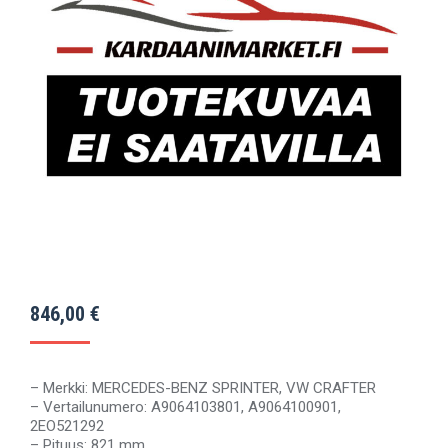
846,00
€
– Merkki: MERCEDES-BENZ SPRINTER, VW CRAFTER
– Vertailunumero: A9064103801, A9064100901,
2EO521292
– Pituus: 821 mm