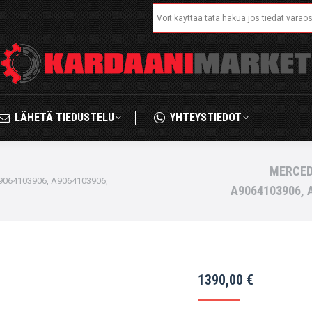
Search:
IKAUPPA
LÄHETÄ TIEDUSTELU
YHTEYSTIED
LÄHETÄ TIEDUSTELU
YHTEYSTIEDOT
MERCED
064103906, A9064103906,
A9064103906, 
1390,00
€