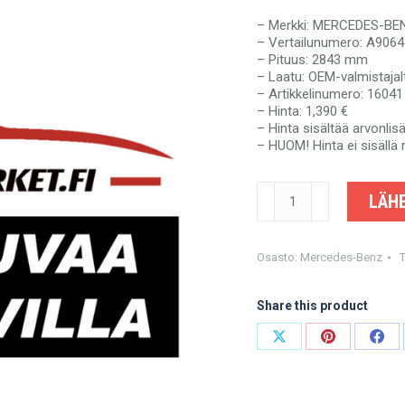
– Merkki: MERCEDES-B
– Vertailunumero: A906
– Pituus: 2843 mm
– Laatu: OEM-valmistajal
– Artikkelinumero: 16041
– Hinta: 1,390 €
– Hinta sisältää arvonli
– HUOM! Hinta ei sisällä 
MERCEDES-
LÄHE
BENZ
SPRINTER,
VW
CRAFTER
Osasto:
Mercedes-Benz
-
A9064101616,
Share this product
A9064103906, A9064103
2E0521293J
-
Share
Share
Shar
OEM-
on
on
on
valmistajalta
määrä
X
Pinterest
Fac