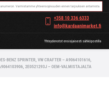
OT
Yhteydenotot ensisijaisesti sähköpostilla
+358 10 336 6333
info@kardaanimarket.fi
Yhteydenotot ensisijaisesti sähköpostilla
ES-BENZ SPRINTER, VW CRAFTER – A9064101616,
A9064103906, 2E0521293J – OEM-VALMISTAJALTA