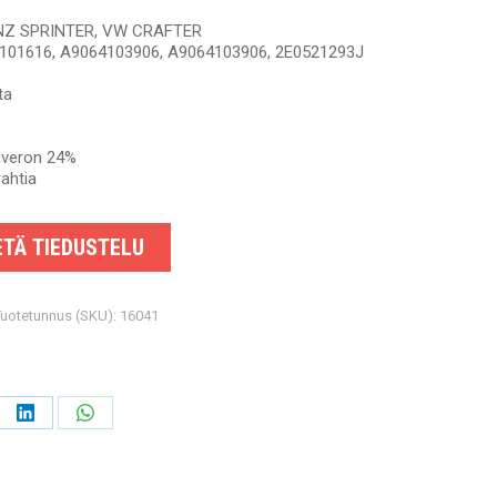
ENZ SPRINTER, VW CRAFTER
4101616, A9064103906, A9064103906, 2E0521293J
ta
säveron 24%
rahtia
TÄ TIEDUSTELU
Tuotetunnus (SKU):
16041
906,
e
Share
Share
on
on
ebook
LinkedIn
WhatsApp