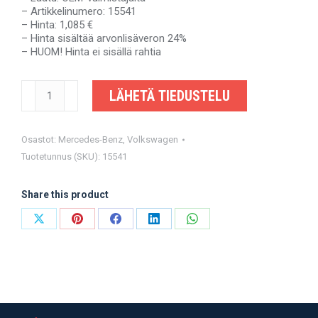
– Artikkelinumero: 15541
– Hinta: 1,085 €
– Hinta sisältää arvonlisäveron 24%
– HUOM! Hinta ei sisällä rahtia
MERCEDES-
LÄHETÄ TIEDUSTELU
BENZ
SPRINTER,
VW
CRAFTER
Osastot:
Mercedes-Benz
,
Volkswagen
-
Tuotetunnus (SKU):
15541
A9064101516,
A9064103806
-
Share this product
OEM-
valmistajalta
Share
Share
Share
Share
Share
määrä
on
on
on
on
on
X
Pinterest
Facebook
LinkedIn
WhatsApp