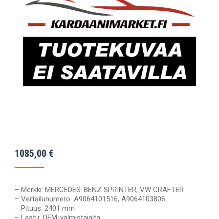
1085,00
€
– Merkki: MERCEDES-BENZ SPRINTER, VW CRAFTER
– Vertailunumero: A9064101516, A9064103806
– Pituus: 2401 mm
– Laatu: OEM-valmistajalta