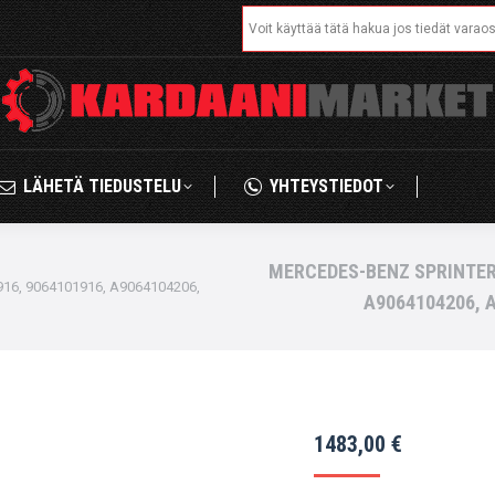
Search:
IKAUPPA
LÄHETÄ TIEDUSTELU
YHTEYSTIED
LÄHETÄ TIEDUSTELU
YHTEYSTIEDOT
MERCEDES-BENZ SPRINTER 
6, 9064101916, A9064104206,
A9064104206, 
1483,00
€