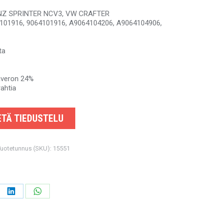
ENZ SPRINTER NCV3, VW CRAFTER
4101916, 9064101916, A9064104206, A9064104906,
ta
säveron 24%
rahtia
TÄ TIEDUSTELU
Tuotetunnus (SKU):
15551
e
Share
Share
on
on