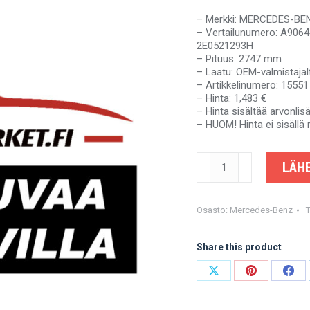
– Merkki: MERCEDES-B
– Vertailunumero: A906
2E0521293H
– Pituus: 2747 mm
– Laatu: OEM-valmistajal
– Artikkelinumero: 15551
– Hinta: 1,483 €
– Hinta sisältää arvonli
– HUOM! Hinta ei sisällä 
MERCEDES-
LÄHE
BENZ
SPRINTER
NCV3,
VW
Osasto:
Mercedes-Benz
CRAFTER
-
Share this product
A9064101916,
9064101916,
A9064104206,
Share
Share
Shar
A9064104906,
on
on
on
2E0521293H