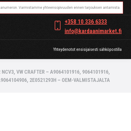
OT
Yhteydenotot ensisijaisesti sähköpostilla
+358 10 336 6333
info@kardaanimarket.fi
Yhteydenotot ensisijaisesti sähköpostilla
NCV3, VW CRAFTER – A9064101916, 9064101916,
A9064104906, 2E0521293H – OEM-VALMISTAJALTA