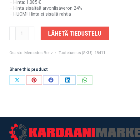
– Hinta: 1,085 €
– Hinta sisältää arvonlisäveron 24%
– HUOM! Hinta ei sisällä rahtia
MERCEDES-
LÄHETÄ TIEDUSTELU
BENZ
SPRINTER
NCV2
-
Osasto:
Mercedes-Benz
Tuotetunnus (SKU):
18411
A9014104806
-
Share this product
OEM-
valmistajalta
määrä
Share
Share
Share
Share
Share
on
on
on
on
on
X
Pinterest
Facebook
LinkedIn
WhatsApp