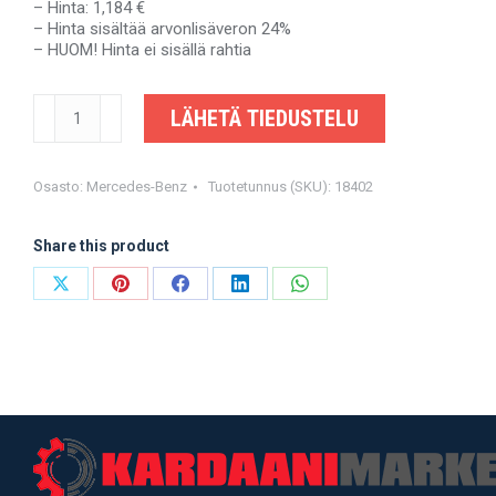
– Hinta: 1,184 €
– Hinta sisältää arvonlisäveron 24%
– HUOM! Hinta ei sisällä rahtia
MERCEDES-
LÄHETÄ TIEDUSTELU
BENZ
SPRINTER
-
A9064101416,
Osasto:
Mercedes-Benz
Tuotetunnus (SKU):
18402
A9064103706
-
Share this product
OEM-
valmistajalta
määrä
Share
Share
Share
Share
Share
on
on
on
on
on
X
Pinterest
Facebook
LinkedIn
WhatsApp