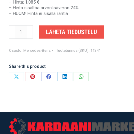
– Hinta: 1,085 €
– Hinta sisältää arvonlisäveron 24%
– HUOM! Hinta ei sisällä rahtia
MERCEDES-
LÄHETÄ TIEDUSTELU
BENZ
SPRINTER
-
A9064100516,
Osasto:
Mercedes-Benz
Tuotetunnus (SKU):
11341
A9064102106
-
Share this product
OEM-
valmistajalta
määrä
Share
Share
Share
Share
Share
on
on
on
on
on
X
Pinterest
Facebook
LinkedIn
WhatsApp