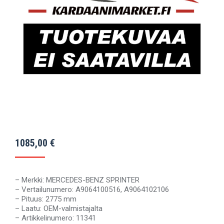
1085,00
€
– Merkki: MERCEDES-BENZ SPRINTER
– Vertailunumero: A9064100516, A9064102106
– Pituus: 2775 mm
– Laatu: OEM-valmistajalta
– Artikkelinumero: 11341