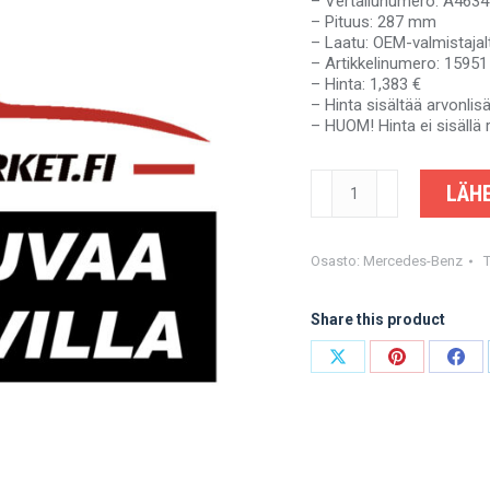
– Vertailunumero: A463
– Pituus: 287 mm
– Laatu: OEM-valmistajal
– Artikkelinumero: 15951
– Hinta: 1,383 €
– Hinta sisältää arvonli
– HUOM! Hinta ei sisällä 
MERCEDES-
LÄHE
BENZ
G-
KLASSE
W463
Osasto:
Mercedes-Benz
-
A4634100902
Share this product
-
OEM-
valmistajalta
Share
Share
Shar
määrä
on
on
on
X
Pinterest
Fac