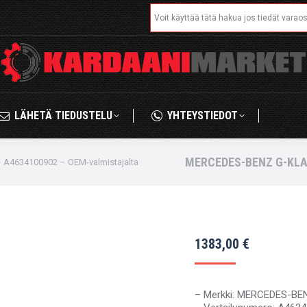
Search:
IKAUPPA
LÄHETÄ TIEDUSTELU
YHTEYSTIED
LÄHETÄ TIEDUSTELU
YHTEYSTIEDOT
MERCEDES-BENZ G-KLA
4634100902 – OEM-valmistajalta
1383,00
€
– Merkki: MERCEDES-B