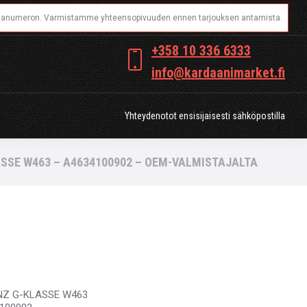
OT
Yhteydenotot ensisijaisesti sähköpostilla
+358 10 336 6333
info@kardaanimarket.fi
Yhteydenotot ensisijaisesti sähköpostilla
SSE W463 – A4634100902 – OEM-VALMISTAJALTA
ENZ G-KLASSE W463