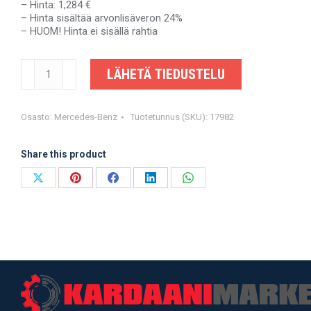
– Hinta: 1,284 €
– Hinta sisältää arvonlisäveron 24%
– HUOM! Hinta ei sisällä rahtia
MERCEDES-
LÄHETÄ TIEDUSTELU
BENZ
E-
KLASSE
-
Osasto:
Mercedes-Benz
Tuotetunnus (SKU):
17982
A2124106600
-
Share this product
OEM-
valmistajalta
määrä
Share
Share
Share
Share
Share
on
on
on
on
on
X
Pinterest
Facebook
LinkedIn
WhatsApp