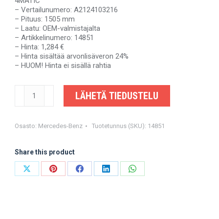
4MATIC
– Vertailunumero: A2124103216
– Pituus: 1505 mm
– Laatu: OEM-valmistajalta
– Artikkelinumero: 14851
– Hinta: 1,284 €
– Hinta sisältää arvonlisäveron 24%
– HUOM! Hinta ei sisällä rahtia
MERCEDES-
LÄHETÄ TIEDUSTELU
BENZ
CLS350
CDI
4MATIC,
Osasto:
Mercedes-Benz
Tuotetunnus (SKU):
14851
CLS350
BLUETEC
Share this product
4MATIC,
E350
CDI
Share
Share
Share
Share
Share
4MATIC,
on
on
on
on
on
E350
BLUETEC
X
Pinterest
Facebook
LinkedIn
WhatsApp
4MATIC