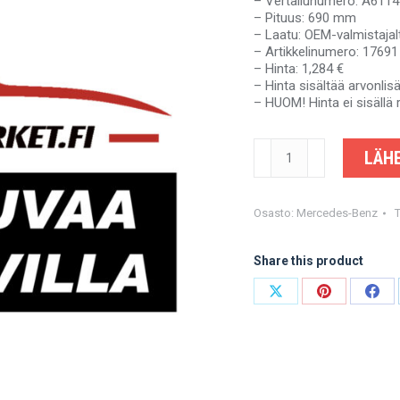
– Vertailunumero: A611
– Pituus: 690 mm
– Laatu: OEM-valmistajal
– Artikkelinumero: 17691
– Hinta: 1,284 €
– Hinta sisältää arvonli
– HUOM! Hinta ei sisällä 
MERCEDES-
LÄHE
BENZ
409
-
A6114100417
Osasto:
Mercedes-Benz
-
OEM-
Share this product
valmistajalta
määrä
Share
Share
Shar
on
on
on
X
Pinterest
Fac