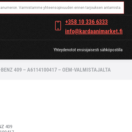
OT
Yhteydenotot ensisijaisesti sähköpostilla
+358 10 336 6333
info@kardaanimarket.fi
Yhteydenotot ensisijaisesti sähköpostilla
BENZ 409 – A6114100417 – OEM-VALMISTAJALTA
NZ 409