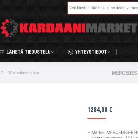
Search:
IKAUPPA
LÄHETÄ TIEDUSTELU
YHTEYSTIED
LÄHETÄ TIEDUSTELU
YHTEYSTIEDOT
MERCEDES-
 – OEM-valmistajalta
1284,00
€
– Merkki: MERCEDES-BE