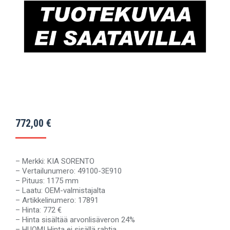
772,00
€
– Merkki: KIA SORENTO
– Vertailunumero: 49100-3E910
– Pituus: 1175 mm
– Laatu: OEM-valmistajalta
– Artikkelinumero: 17891
– Hinta: 772 €
– Hinta sisältää arvonlisäveron 24%
– HUOM! Hinta ei sisällä rahtia