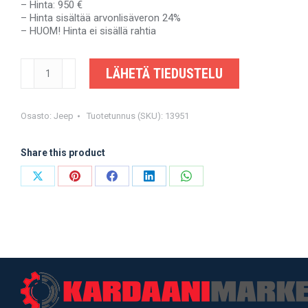
– Hinta: 950 €
– Hinta sisältää arvonlisäveron 24%
– HUOM! Hinta ei sisällä rahtia
JEEP
LÄHETÄ TIEDUSTELU
CHEROKEE
LIBERTY
KJ
02-
Osasto:
Jeep
Tuotetunnus (SKU):
13951
04,
3,7
Share this product
autom.
-
52111597AA
Share
Share
Share
Share
Share
-
on
on
on
on
on
OEM-
valmistajalta
X
Pinterest
Facebook
LinkedIn
WhatsApp
määrä