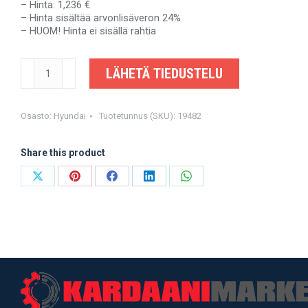
– Hinta: 1,236 €
– Hinta sisältää arvonlisäveron 24%
– HUOM! Hinta ei sisällä rahtia
HYUNDAI
LÄHETÄ TIEDUSTELU
H-
1
STAREX
-
Osasto:
Hyundai
Tuotetunnus (SKU):
19482
49100-
4H000,
Share this product
491004H000
-
OEM-
Share
Share
Share
Share
Share
valmistajalta
on
on
on
on
on
määrä
X
Pinterest
Facebook
LinkedIn
WhatsApp