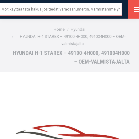
Search:
You are here:
Home
Hyundai
HYUNDAI H-1 STAREX – 49100-4H000, 491004H000 – OEM-
valmistajalta
HYUNDAI H-1 STAREX – 49100-4H000, 491004H000
– OEM-VALMISTAJALTA