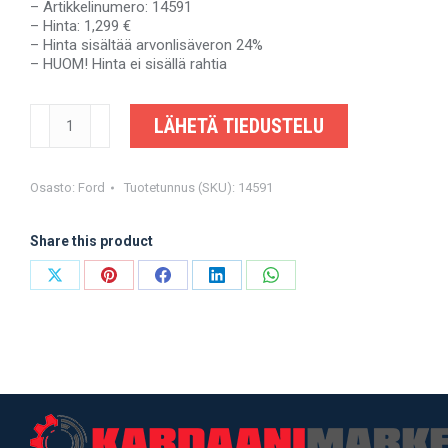
– Artikkelinumero: 14591
– Hinta: 1,299 €
– Hinta sisältää arvonlisäveron 24%
– HUOM! Hinta ei sisällä rahtia
FORD
LÄHETÄ TIEDUSTELU
TRANSIT
-
2C14-
4K357-
Osasto:
Ford
Tuotetunnus (SKU):
14591
BA,
YC1W-
Share this product
4K357-
WA,
2C14-
Share
Share
Share
Share
Share
4K357BB,
on
on
on
on
on
4502778
-
X
Pinterest
Facebook
LinkedIn
WhatsApp
OEM-
valmistajalta
määrä