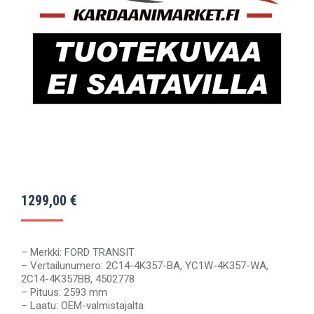
1299,00
€
– Merkki: FORD TRANSIT
– Vertailunumero: 2C14-4K357-BA, YC1W-4K357-WA,
2C14-4K357BB, 4502778
– Pituus: 2593 mm
– Laatu: OEM-valmistajalta