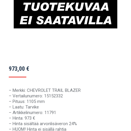
973,00
€
– Merkki: CHEVROLET TRAIL BLAZER
– Vertailunumero: 15152332
– Pituus: 1105 mm
– Laatu: Tarvike
– Artikkelinumero: 11791
– Hinta: 973 €
– Hinta sisältää arvonlisäveron 24%
– HUOM! Hinta ei sisällä rahtia