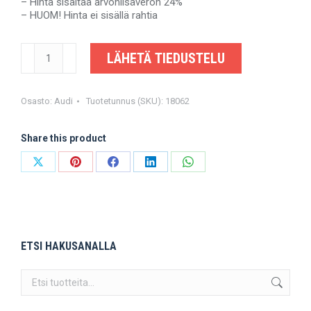
– Hinta sisältää arvonlisäveron 24%
– HUOM! Hinta ei sisällä rahtia
AUDI
LÄHETÄ TIEDUSTELU
Q5
-
8R0521101L,
8R0521101M,
Osasto:
Audi
Tuotetunnus (SKU):
18062
8R0521101Q
-
Share this product
Tarvike
määrä
Share
Share
Share
Share
Share
on
on
on
on
on
X
Pinterest
Facebook
LinkedIn
WhatsApp
ETSI HAKUSANALLA